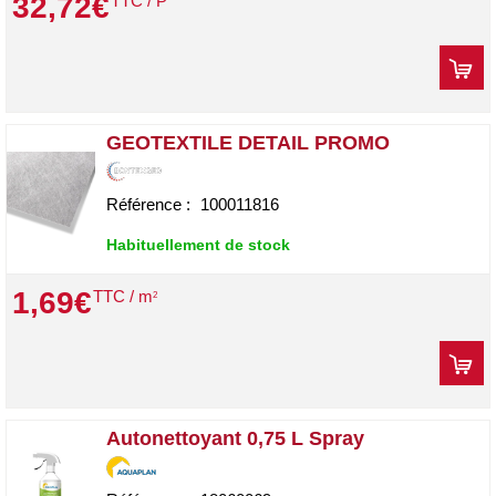
32
,
72
€
TTC / P
GEOTEXTILE DETAIL PROMO
Référence :
100011816
Habituellement de stock
1
,
69
€
TTC / m
2
Autonettoyant 0,75 L Spray