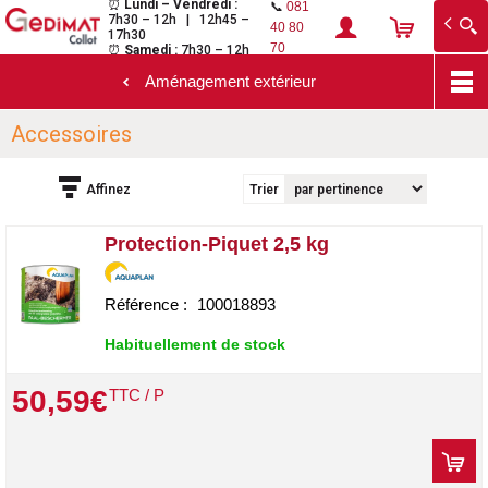
⏰
Lundi – Vendredi :
📞
081
7h30 – 12h | 12h45 –
Gedimat Collot
Au cœur de l'ouvrage
40 80
17h30
70
⏰
Samedi :
7h30 – 12h
Aménagement extérieur
Aller
Accessoires
au
contenu
principal
Affinez
Trier
Protection-Piquet 2,5 kg
Référence :
100018893
Habituellement de stock
50
,
59
€
TTC / P