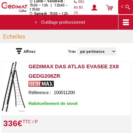
⏰
Lundi – Vendredi :
📞
081
7h30 – 12h | 12h45 –
Gedimat Collot
Au cœur de l'ouvrage
40 80
17h30
70
⏰
Samedi :
7h30 – 12h
Outillage professionnel
Aller
Echelles
au
contenu
principal
Affinez
Trier
GEDIMAX DAS ATLAS EVASEE 2X8
GEDG208ZR
Référence :
100011200
Habituellement de stock
336
€
TTC / P