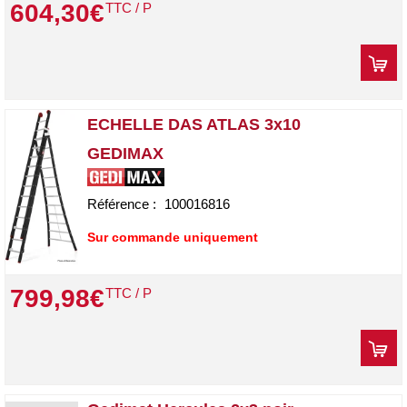
604
,
30
€
TTC / P
ECHELLE DAS ATLAS 3x10
GEDIMAX
Référence :
100016816
Sur commande uniquement
799
,
98
€
TTC / P