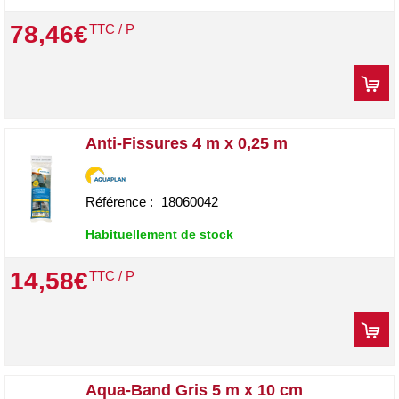
78
,
46
€
TTC / P
Anti-Fissures 4 m x 0,25 m
Référence :
18060042
Habituellement de stock
14
,
58
€
TTC / P
Aqua-Band Gris 5 m x 10 cm