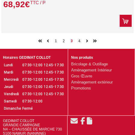
68
,
92
€
TTC / P
1
2
4
3
Horaires GEDIMAT COLLOT
Nos produits
Bricolage & Outillage
Lundi
07:30-12:00
12:45-17:30
Aménagement Intérieur
Mardi
07:30-12:00
12:45-17:30
Gros Œuvre
Mercredi
07:30-12:00
12:45-17:30
Aménagement extérieur
Jeudi
07:30-12:00
12:45-17:30
Promotions
Vendredi
07:30-12:00
12:45-17:30
Samedi
07:30-12:00
Dimanche
Fermé
GEDIMAT COLLOT
GRANDE CAMPAGNE
N4 – CHAUSSÉE DE MARCHE 730
5100 NAMUR (NANINNE)