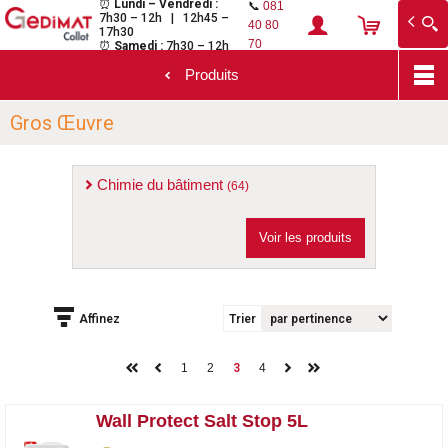
⏰
Lundi – Vendredi :
📞
081
7h30 – 12h | 12h45 –
Gedimat Collot
Au cœur de l'ouvrage
40 80
17h30
70
⏰
Samedi :
7h30 – 12h
Produits
Aller
Gros Œuvre
au
contenu
principal
Chimie du bâtiment
(64)
Voir les produits
Affinez
Trier
1
2
4
3
Wall Protect Salt Stop 5L