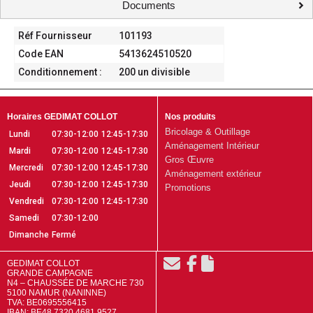
Documents
Réf Fournisseur
101193
Code EAN
5413624510520
Conditionnement :
200 un divisible
Horaires GEDIMAT COLLOT
Nos produits
Bricolage & Outillage
Lundi
07:30-12:00
12:45-17:30
Aménagement Intérieur
Mardi
07:30-12:00
12:45-17:30
Gros Œuvre
Mercredi
07:30-12:00
12:45-17:30
Aménagement extérieur
Jeudi
07:30-12:00
12:45-17:30
Promotions
Vendredi
07:30-12:00
12:45-17:30
Samedi
07:30-12:00
Dimanche
Fermé
GEDIMAT COLLOT
GRANDE CAMPAGNE
N4 – CHAUSSÉE DE MARCHE 730
5100 NAMUR (NANINNE)
TVA: BE0695556415
IBAN: BE48 7320 4681 9527