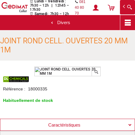
⏰
Lundi – Vendredi :
📞
081
7h30 – 12h | 12h45 –
Gedimat Collot
Au cœur de l'ouvrage
40 80
17h30
70
⏰
Samedi :
7h30 – 12h
Divers
Aller
JOINT ROND CELL. OUVERTES 20 MM
au
contenu
1M
principal
Référence :
18000335
Habituellement de stock
Caractéristiques