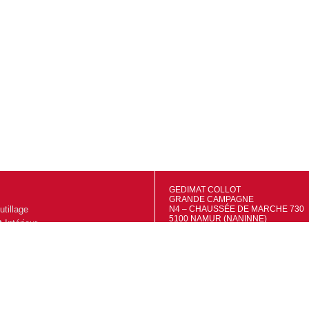
GEDIMAT COLLOT
GRANDE CAMPAGNE
utillage
N4 – CHAUSSÉE DE MARCHE 730
5100 NAMUR (NANINNE)
Intérieur
TVA: BE0695556415
IBAN: BE48 7320 4681 9527
extérieur