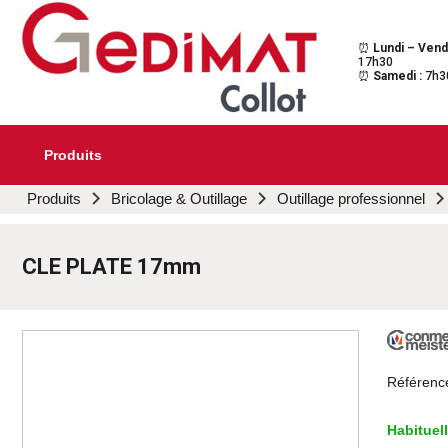
⏰
Lundi – Vend
Gedimat Collot
Au cœur de l'ouvrage
17h30
⏰
Samedi :
7h3
Produits
Aller
Produits
Bricolage & Outillage
Outillage professionnel
au
contenu
principal
CLE PLATE 17mm
Référenc
Habituel