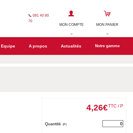
📞
081 40 80
70
MON COMPTE
MON PANIER
 Equipe
A propos
Actualités
Notre gamme
4
,
26
€
TTC / P
Quantité
(P)