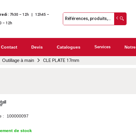
redi :
7h30 – 12h | 12h45 –
0 – 12h
Contact
Devis
Catalogues
Services
Notre
Outillage à main
CLE PLATE 17mm
e :
100000097
lement de stock