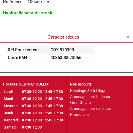
Référence :
100000149
Habituellement de stock
Caractéristiques
Réf Fournisseur
COX 970390
Code EAN
4035300023066
Horaires GEDIMAT COLLOT
Nos produits
Bricolage & Outillage
Lundi
07:30-12:00
12:45-17:30
Aménagement Intérieur
Mardi
07:30-12:00
12:45-17:30
Gros Œuvre
Mercredi
07:30-12:00
12:45-17:30
Aménagement extérieur
Jeudi
07:30-12:00
12:45-17:30
Promotions
Vendredi
07:30-12:00
12:45-17:30
Samedi
07:30-12:00