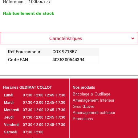
Référence :
100000177
Habituellement de stock
Caractéristiques
Réf Fournisseur
COX 971887
Code EAN
4035300544394
Horaires GEDIMAT COLLOT
Nos produits
Bricolage & Outillage
Lundi
07:30-12:00
12:45-17:30
Aménagement Intérieur
Mardi
07:30-12:00
12:45-17:30
Gros Œuvre
Mercredi
07:30-12:00
12:45-17:30
Aménagement extérieur
Jeudi
07:30-12:00
12:45-17:30
Promotions
Vendredi
07:30-12:00
12:45-17:30
Samedi
07:30-12:00