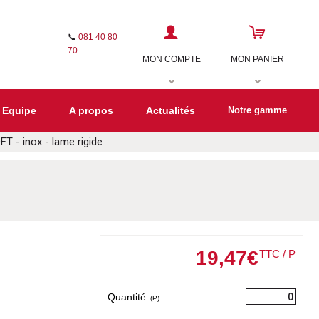
📞
081 40 80
70
MON COMPTE
MON PANIER
 Equipe
A propos
Actualités
Notre gamme
 - inox - lame rigide
19
,
47
€
TTC / P
Quantité
(P)