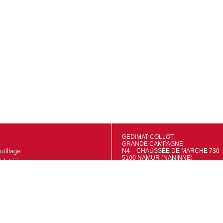
GEDIMAT COLLOT
GRANDE CAMPAGNE
utillage
N4 – CHAUSSÉE DE MARCHE 730
5100 NAMUR (NANINNE)
Intérieur
TVA: BE0695556415
IBAN: BE48 7320 4681 9527
extérieur