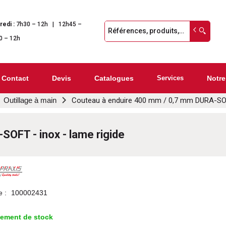
redi :
7h30 – 12h | 12h45 –
0 – 12h
Contact
Devis
Catalogues
Services
Notre
Outillage à main
Couteau à enduire 400 mm / 0,7 mm DURA-SOFT
OFT - inox - lame rigide
e :
100002431
lement de stock