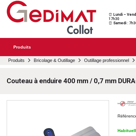
⏰
Lundi – Vend
Gedimat Collot
Au cœur de l'ouvrage
17h30
⏰
Samedi :
7h3
Produits
Aller
Produits
Bricolage & Outillage
Outillage professionnel
au
contenu
principal
Couteau à enduire 400 mm / 0,7 mm DURA-S
Référenc
Habituel