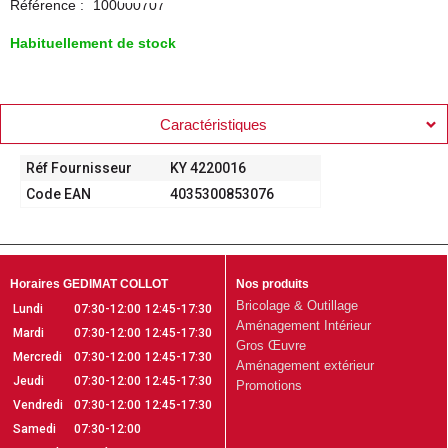
Référence :
100000707
Habituellement de stock
Caractéristiques
Réf Fournisseur
KY 4220016
Code EAN
4035300853076
Horaires GEDIMAT COLLOT
Nos produits
Bricolage & Outillage
Lundi
07:30-12:00
12:45-17:30
Aménagement Intérieur
Mardi
07:30-12:00
12:45-17:30
Gros Œuvre
Mercredi
07:30-12:00
12:45-17:30
Aménagement extérieur
Jeudi
07:30-12:00
12:45-17:30
Promotions
Vendredi
07:30-12:00
12:45-17:30
Samedi
07:30-12:00