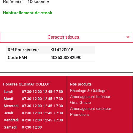
Référence :
100000549
Habituellement de stock
Caractéristiques
Réf Fournisseur
KU 4220018
Code EAN
4035300882090
Horaires GEDIMAT COLLOT
Nos produits
Bricolage & Outillage
Lundi
07:30-12:00
12:45-17:30
Aménagement Intérieur
Mardi
07:30-12:00
12:45-17:30
Gros Œuvre
Mercredi
07:30-12:00
12:45-17:30
Aménagement extérieur
Jeudi
07:30-12:00
12:45-17:30
Promotions
Vendredi
07:30-12:00
12:45-17:30
Samedi
07:30-12:00