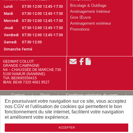
Bricolage & Outillage
Lundi
07:30-12:00
12:45-17:30
Aménagement Intérieur
Mardi
07:30-12:00
12:45-17:30
Gros Œuvre
Mercredi
07:30-12:00
12:45-17:30
Aménagement extérieur
Jeudi
07:30-12:00
12:45-17:30
Promotions
Vendredi
07:30-12:00
12:45-17:30
Samedi
07:30-12:00
Dimanche
Fermé
GEDIMAT COLLOT
GRANDE CAMPAGNE
N4 – CHAUSSÉE DE MARCHE 730
5100 NAMUR (NANINNE)
TVA: BE0695556415
IBAN: BE48 7320 4681 9527
Contact
Devis
Conditions générales de vente
En poursuivant votre navigation sur ce site, vous acceptez
Mentions légales
Plan du site
nos CGV et l'utilisation de cookies qui permettent le bon
fonctionnement du site internet, facilitent votre navigation
Quantité
177
,
10
(P)
et améliorent votre expérience.
TTC / P
€
Ajouter
ACCEPTER