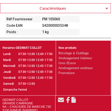
Caractéristiques
Réf Fournisseur
PM 105060
Code EAN
5420000035348
Poids :
1 kg
Horaires GEDIMAT COLLOT
Nos produits
Bricolage & Outillage
Lundi
07:30-12:00
12:45-17:30
Aménagement Intérieur
Mardi
07:30-12:00
12:45-17:30
Gros Œuvre
Mercredi
07:30-12:00
12:45-17:30
Aménagement extérieur
Jeudi
07:30-12:00
12:45-17:30
Promotions
Vendredi
07:30-12:00
12:45-17:30
Samedi
07:30-12:00
Dimanche
Fermé
GEDIMAT COLLOT
GRANDE CAMPAGNE
N4 – CHAUSSÉE DE MARCHE 730
5100 NAMUR (NANINNE)