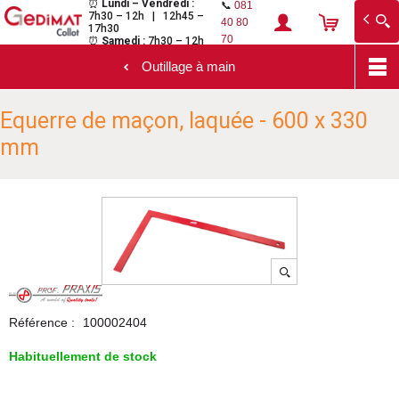
⏰
Lundi – Vendredi :
📞
081
7h30 – 12h | 12h45 –
Gedimat Collot
Au cœur de l'ouvrage
40 80
17h30
70
⏰
Samedi :
7h30 – 12h
Outillage à main
Aller
Equerre de maçon, laquée - 600 x 330
au
contenu
mm
principal
Référence :
100002404
Habituellement de stock