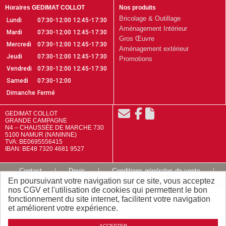
Horaires GEDIMAT COLLOT
Nos produits
Bricolage & Outillage
Lundi
07:30-12:00
12:45-17:30
Aménagement Intérieur
Mardi
07:30-12:00
12:45-17:30
Gros Œuvre
Mercredi
07:30-12:00
12:45-17:30
Aménagement extérieur
Jeudi
07:30-12:00
12:45-17:30
Promotions
Vendredi
07:30-12:00
12:45-17:30
Samedi
07:30-12:00
Dimanche
Fermé
GEDIMAT COLLOT
GRANDE CAMPAGNE
N4 – CHAUSSÉE DE MARCHE 730
5100 NAMUR (NANINNE)
TVA: BE0695556415
IBAN: BE48 7320 4681 9527
Contact
Devis
Conditions générales de vente
En poursuivant votre navigation sur ce site, vous acceptez
Mentions légales
Plan du site
nos CGV et l'utilisation de cookies qui permettent le bon
fonctionnement du site internet, facilitent votre navigation
Quantité
35
,
20
(P)
et améliorent votre expérience.
TTC / P
€
Ajouter
ACCEPTER