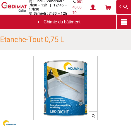
⏰
Lundi – Vendredi :
📞
081
7h30 – 12h | 12h45 –
Gedimat Collot
Au cœur de l'ouvrage
40 80
17h30
70
⏰
Samedi :
7h30 – 12h
Chimie du bâtiment
Aller
Etanche-Tout 0,75 L
au
contenu
principal