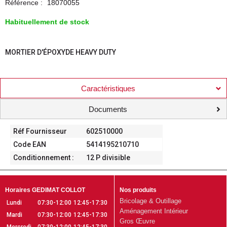
Référence :
18070055
Habituellement de stock
MORTIER D'ÉPOXYDE HEAVY DUTY
Caractéristiques
Documents
Réf Fournisseur
602510000
Code EAN
5414195210710
Conditionnement :
12 P divisible
Horaires GEDIMAT COLLOT
Nos produits
Bricolage & Outillage
Lundi
07:30-12:00
12:45-17:30
Aménagement Intérieur
Mardi
07:30-12:00
12:45-17:30
Gros Œuvre