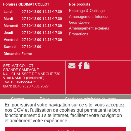
Horaires GEDIMAT COLLOT
Nos produits
Bricolage & Outillage
Lundi
07:30-12:00
12:45-17:30
Aménagement Intérieur
Mardi
07:30-12:00
12:45-17:30
Gros Œuvre
Mercredi
07:30-12:00
12:45-17:30
Aménagement extérieur
Jeudi
07:30-12:00
12:45-17:30
Promotions
Vendredi
07:30-12:00
12:45-17:30
Samedi
07:30-12:00
Dimanche
Fermé
GEDIMAT COLLOT
GRANDE CAMPAGNE
N4 – CHAUSSÉE DE MARCHE 730
5100 NAMUR (NANINNE)
TVA: BE0695556415
IBAN: BE48 7320 4681 9527
Contact
Devis
Conditions générales de vente
En poursuivant votre navigation sur ce site, vous acceptez
Mentions légales
Plan du site
nos CGV et l'utilisation de cookies qui permettent le bon
fonctionnement du site internet, facilitent votre navigation
Quantité
113
,
04
(P)
et améliorent votre expérience.
TTC / P
€
Ajouter
ACCEPTER