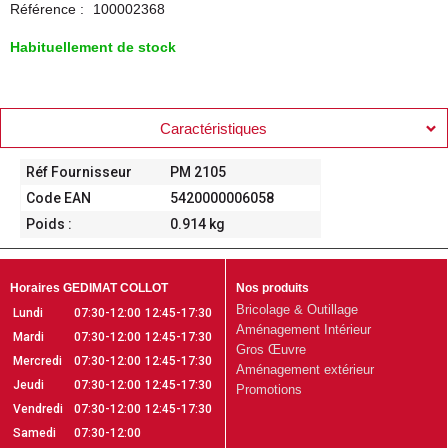
Référence :
100002368
Habituellement de stock
Caractéristiques
Réf Fournisseur
PM 2105
Code EAN
5420000006058
Poids :
0.914 kg
Horaires GEDIMAT COLLOT
Nos produits
Bricolage & Outillage
Lundi
07:30-12:00
12:45-17:30
Aménagement Intérieur
Mardi
07:30-12:00
12:45-17:30
Gros Œuvre
Mercredi
07:30-12:00
12:45-17:30
Aménagement extérieur
Jeudi
07:30-12:00
12:45-17:30
Promotions
Vendredi
07:30-12:00
12:45-17:30
Samedi
07:30-12:00