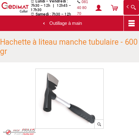
⏰
Lundi – Vendredi :
📞
081
7h30 – 12h | 12h45 –
Gedimat Collot
Au cœur de l'ouvrage
40 80
17h30
70
⏰
Samedi :
7h30 – 12h
Outillage à main
Aller
Hachette à liteau manche tubulaire - 600
au
contenu
gr
principal