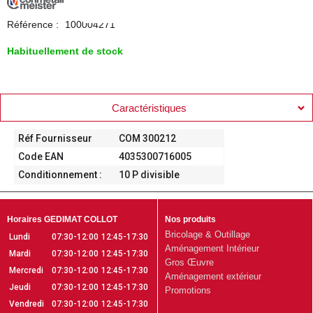
Référence :
100004271
Habituellement de stock
Caractéristiques
Réf Fournisseur
COM 300212
Code EAN
4035300716005
Conditionnement :
10 P divisible
Horaires GEDIMAT COLLOT
Nos produits
Bricolage & Outillage
Lundi
07:30-12:00
12:45-17:30
Aménagement Intérieur
Mardi
07:30-12:00
12:45-17:30
Gros Œuvre
Mercredi
07:30-12:00
12:45-17:30
Aménagement extérieur
Jeudi
07:30-12:00
12:45-17:30
Promotions
Vendredi
07:30-12:00
12:45-17:30