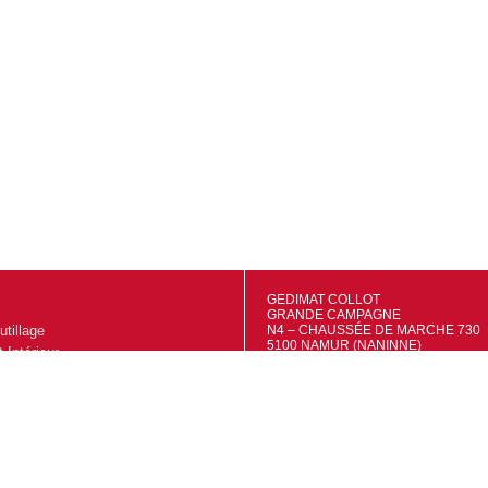
GEDIMAT COLLOT
GRANDE CAMPAGNE
utillage
N4 – CHAUSSÉE DE MARCHE 730
5100 NAMUR (NANINNE)
Intérieur
TVA: BE0695556415
IBAN: BE48 7320 4681 9527
extérieur