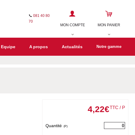
📞
081 40 80
70
MON COMPTE
MON PANIER
 Equipe
A propos
Actualités
Notre gamme
4
,
22
€
TTC / P
Quantité
(P)