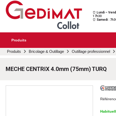
⏰
Lundi – Vend
Gedimat Collot
Au cœur de l'ouvrage
17h30
⏰
Samedi :
7h3
Produits
Aller
Produits
Bricolage & Outillage
Outillage professionnel
au
contenu
principal
MECHE CENTRIX 4.0mm (75mm) TURQ
Référenc
Habituel