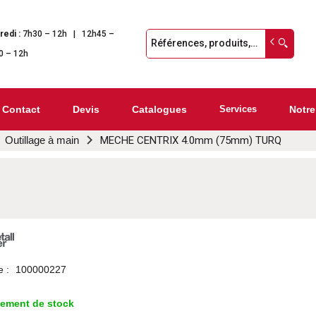
redi :
7h30 – 12h | 12h45 –
0 – 12h
Contact
Devis
Catalogues
Services
Notre
Outillage à main
MECHE CENTRIX 4.0mm (75mm) TURQ
e :
100000227
lement de stock