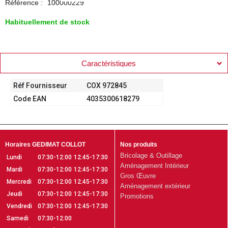
Référence :
100000229
Habituellement de stock
Caractéristiques
Réf Fournisseur
COX 972845
Code EAN
4035300618279
Horaires GEDIMAT COLLOT
Nos produits
Bricolage & Outillage
Lundi
07:30-12:00
12:45-17:30
Aménagement Intérieur
Mardi
07:30-12:00
12:45-17:30
Gros Œuvre
Mercredi
07:30-12:00
12:45-17:30
Aménagement extérieur
Jeudi
07:30-12:00
12:45-17:30
Promotions
Vendredi
07:30-12:00
12:45-17:30
Samedi
07:30-12:00