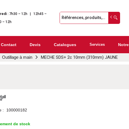
redi :
7h30 – 12h | 12h45 –
0 – 12h
Contact
Devis
Catalogues
Services
Notre
Outillage à main
MECHE SDS+ 2c 10mm (310mm) JAUNE
e :
100000182
lement de stock