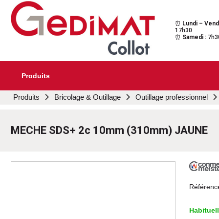
⏰
Lundi – Vend
Gedimat Collot
Au cœur de l'ouvrage
17h30
⏰
Samedi :
7h3
Produits
Aller
Produits
Bricolage & Outillage
Outillage professionnel
au
contenu
principal
MECHE SDS+ 2c 10mm (310mm) JAUNE
Référenc
Habituel