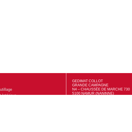
GEDIMAT COLLOT
GRANDE CAMPAGNE
utillage
N4 – CHAUSSÉE DE MARCHE 730
5100 NAMUR (NANINNE)
Intérieur
TVA: BE0695556415
IBAN: BE48 7320 4681 9527
extérieur