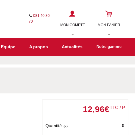
📞
081 40 80
70
MON COMPTE
MON PANIER
 Equipe
A propos
Actualités
Notre gamme
12
,
96
€
TTC / P
Quantité
(P)