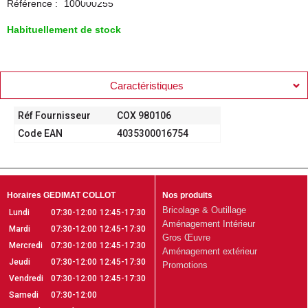
Référence :
100000255
Habituellement de stock
Caractéristiques
Réf Fournisseur
COX 980106
Code EAN
4035300016754
Horaires GEDIMAT COLLOT
Nos produits
Bricolage & Outillage
Lundi
07:30-12:00
12:45-17:30
Aménagement Intérieur
Mardi
07:30-12:00
12:45-17:30
Gros Œuvre
Mercredi
07:30-12:00
12:45-17:30
Aménagement extérieur
Jeudi
07:30-12:00
12:45-17:30
Promotions
Vendredi
07:30-12:00
12:45-17:30
Samedi
07:30-12:00