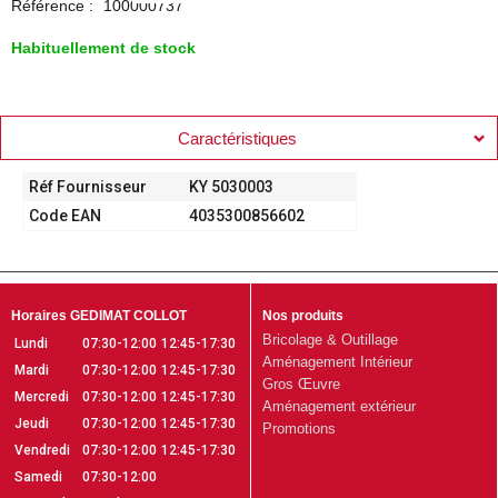
Référence :
100000737
Habituellement de stock
Caractéristiques
Réf Fournisseur
KY 5030003
Code EAN
4035300856602
Horaires GEDIMAT COLLOT
Nos produits
Bricolage & Outillage
Lundi
07:30-12:00
12:45-17:30
Aménagement Intérieur
Mardi
07:30-12:00
12:45-17:30
Gros Œuvre
Mercredi
07:30-12:00
12:45-17:30
Aménagement extérieur
Jeudi
07:30-12:00
12:45-17:30
Promotions
Vendredi
07:30-12:00
12:45-17:30
Samedi
07:30-12:00