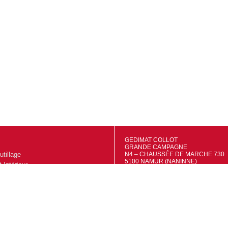
GEDIMAT COLLOT
GRANDE CAMPAGNE
utillage
N4 – CHAUSSÉE DE MARCHE 730
5100 NAMUR (NANINNE)
Intérieur
TVA: BE0695556415
IBAN: BE48 7320 4681 9527
extérieur