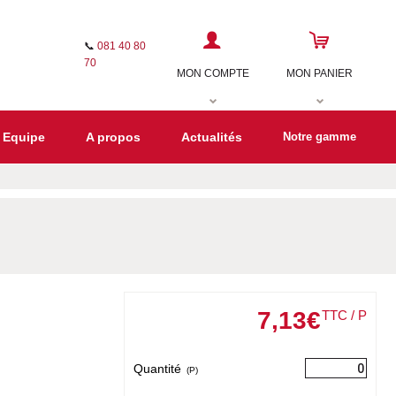
📞
081 40 80
70
MON COMPTE
MON PANIER
 Equipe
A propos
Actualités
Notre gamme
7
,
13
€
TTC / P
Quantité
(P)