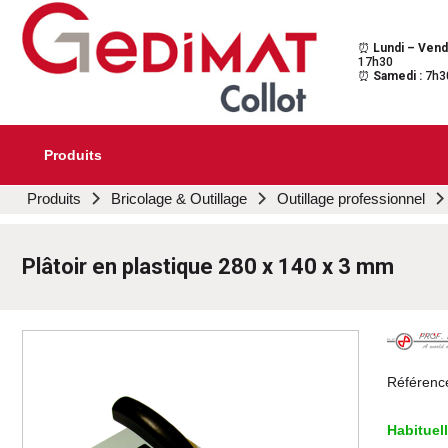
⏰
Lundi – Vend
Gedimat Collot
Au cœur de l'ouvrage
17h30
⏰
Samedi :
7h3
Produits
Aller
Produits
Bricolage & Outillage
Outillage professionnel
au
contenu
principal
Plâtoir en plastique 280 x 140 x 3 mm
Référenc
Habituel