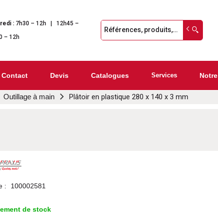
redi :
7h30 – 12h | 12h45 –
0 – 12h
Contact
Devis
Catalogues
Services
Notre
Outillage à main
Plâtoir en plastique 280 x 140 x 3 mm
e :
100002581
lement de stock