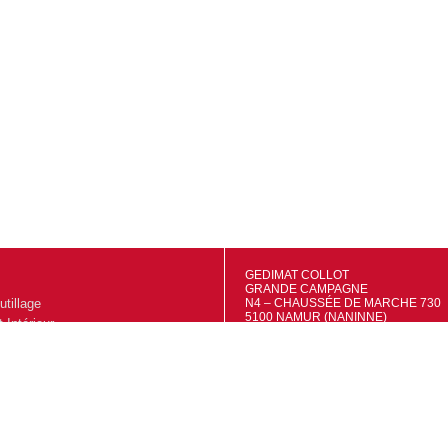
GEDIMAT COLLOT
GRANDE CAMPAGNE
utillage
N4 – CHAUSSÉE DE MARCHE 730
5100 NAMUR (NANINNE)
Intérieur
TVA: BE0695556415
IBAN: BE48 7320 4681 9527
extérieur