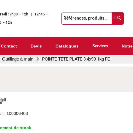
redi :
7h30 – 12h | 12h45 –
0 – 12h
Contact
Devis
Catalogues
Services
Notre
Outillage à main
POINTE TETE PLATE 3.4x90 1kg FE
e :
100000408
lement de stock