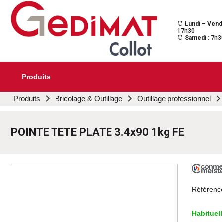
⏰
Lundi – Vend
Gedimat Collot
Au cœur de l'ouvrage
17h30
⏰
Samedi :
7h3
Produits
Aller
Produits
Bricolage & Outillage
Outillage professionnel
au
contenu
principal
POINTE TETE PLATE 3.4x90 1kg FE
Référenc
Habituel