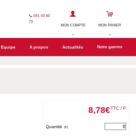
📞
081 40 80
70
MON COMPTE
MON PANIER
 Equipe
A propos
Actualités
Notre gamme
8
,
78
€
TTC / P
Quantité
(P)