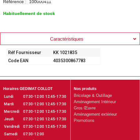
Référence :
100000411
Habituellement de stock
Caractéristiques
Réf Fournisseur
KK 1021835
Code EAN
4035300867783
Horaires GEDIMAT COLLOT
Nos produits
Bricolage & Outillage
Lundi
07:30-12:00
12:45-17:30
Aménagement Intérieur
Mardi
07:30-12:00
12:45-17:30
Gros Œuvre
Mercredi
07:30-12:00
12:45-17:30
Aménagement extérieur
Jeudi
07:30-12:00
12:45-17:30
Promotions
Vendredi
07:30-12:00
12:45-17:30
Samedi
07:30-12:00