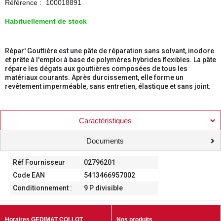
Référence :
100018891
Habituellement de stock
Répar' Gouttière est une pâte de réparation sans solvant, inodore
et prête à l'emploi à base de polymères hybrides flexibles. La pâte
répare les dégats aux gouttières composées de tous les
matériaux courants. Après durcissement, elle forme un
revêtement imperméable, sans entretien, élastique et sans joint.
Caractéristiques
Documents
Réf Fournisseur
02796201
Code EAN
5413466957002
Conditionnement :
9 P divisible
Horaires GEDIMAT COLLOT
Nos produits