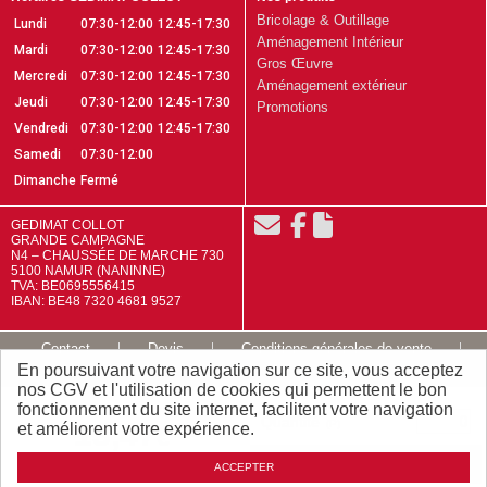
Bricolage & Outillage
Lundi
07:30-12:00
12:45-17:30
Aménagement Intérieur
Mardi
07:30-12:00
12:45-17:30
Gros Œuvre
Mercredi
07:30-12:00
12:45-17:30
Aménagement extérieur
Jeudi
07:30-12:00
12:45-17:30
Promotions
Vendredi
07:30-12:00
12:45-17:30
Samedi
07:30-12:00
Dimanche
Fermé
GEDIMAT COLLOT
GRANDE CAMPAGNE
N4 – CHAUSSÉE DE MARCHE 730
5100 NAMUR (NANINNE)
TVA: BE0695556415
IBAN: BE48 7320 4681 9527
Contact
Devis
Conditions générales de vente
En poursuivant votre navigation sur ce site, vous acceptez
Mentions légales
Plan du site
nos CGV et l'utilisation de cookies qui permettent le bon
fonctionnement du site internet, facilitent votre navigation
Quantité
13
,
47
(P)
et améliorent votre expérience.
TTC / P
€
Ajouter
ACCEPTER