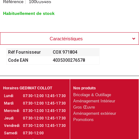
Référence :
100016485
Habituellement de stock
Caractéristiques
Réf Fournisseur
COX 971804
Code EAN
4035300276578
Horaires GEDIMAT COLLOT
Nos produits
Bricolage & Outillage
Lundi
07:30-12:00
12:45-17:30
Aménagement Intérieur
Mardi
07:30-12:00
12:45-17:30
Gros Œuvre
Mercredi
07:30-12:00
12:45-17:30
Aménagement extérieur
Jeudi
07:30-12:00
12:45-17:30
Promotions
Vendredi
07:30-12:00
12:45-17:30
Samedi
07:30-12:00