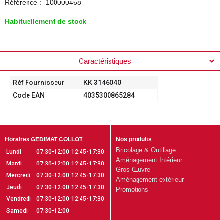
Référence :
100000468
Habituellement de stock
Caractéristiques
Réf Fournisseur
KK 3146040
Code EAN
4035300865284
Horaires GEDIMAT COLLOT
Nos produits
Bricolage & Outillage
Lundi
07:30-12:00
12:45-17:30
Aménagement Intérieur
Mardi
07:30-12:00
12:45-17:30
Gros Œuvre
Mercredi
07:30-12:00
12:45-17:30
Aménagement extérieur
Jeudi
07:30-12:00
12:45-17:30
Promotions
Vendredi
07:30-12:00
12:45-17:30
Samedi
07:30-12:00