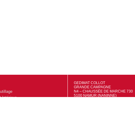
GEDIMAT COLLOT
GRANDE CAMPAGNE
utillage
N4 – CHAUSSÉE DE MARCHE 730
5100 NAMUR (NANINNE)
Intérieur
TVA: BE0695556415
IBAN: BE48 7320 4681 9527
extérieur