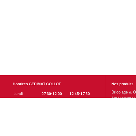
Horaires GEDIMAT COLLOT
Nos produits
Bricolage & O
Lundi
07:30-12:00
12:45-17:30
Aménagement 
Mardi
07:30-12:00
12:45-17:30
Gros Œuvre
Mercredi
07:30-12:00
12:45-17:30
Aménagement 
Jeudi
07:30-12:00
12:45-17:30
Promotions
Vendredi
07:30-12:00
12:45-17:30
Samedi
07:30-12:00