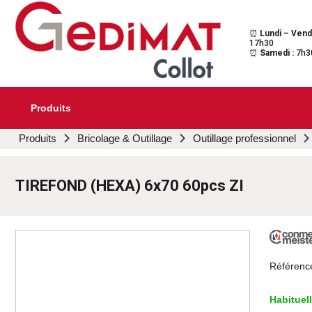
⏰
Lundi – Vend
Gedimat Collot
Au cœur de l'ouvrage
17h30
⏰
Samedi :
7h3
Produits
Aller
Produits
Bricolage & Outillage
Outillage professionnel
au
contenu
principal
TIREFOND (HEXA) 6x70 60pcs ZI
Référenc
Habituel