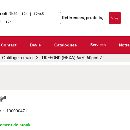
redi :
7h30 – 12h | 12h45 –
0 – 12h
Contact
Devis
Catalogues
Services
Notre
Outillage à main
TIREFOND (HEXA) 6x70 60pcs ZI
e :
100000471
lement de stock