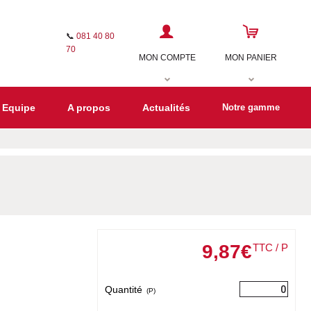
📞
081 40 80
70
MON COMPTE
MON PANIER
 Equipe
A propos
Actualités
Notre gamme
9
,
87
€
TTC / P
Quantité
(P)