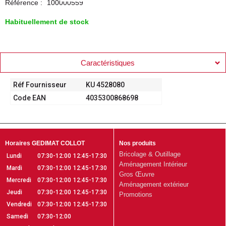
Référence :
100000559
Habituellement de stock
Caractéristiques
Réf Fournisseur
KU 4528080
Code EAN
4035300868698
Horaires GEDIMAT COLLOT
Nos produits
Bricolage & Outillage
Lundi
07:30-12:00
12:45-17:30
Aménagement Intérieur
Mardi
07:30-12:00
12:45-17:30
Gros Œuvre
Mercredi
07:30-12:00
12:45-17:30
Aménagement extérieur
Jeudi
07:30-12:00
12:45-17:30
Promotions
Vendredi
07:30-12:00
12:45-17:30
Samedi
07:30-12:00