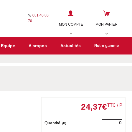
📞
081 40 80
70
MON COMPTE
MON PANIER
 Equipe
A propos
Actualités
Notre gamme
24
,
37
€
TTC / P
Quantité
(P)