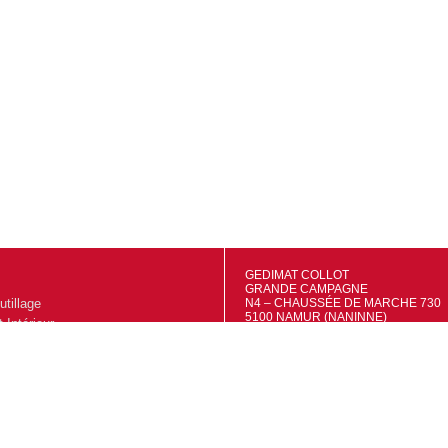
GEDIMAT COLLOT
GRANDE CAMPAGNE
utillage
N4 – CHAUSSÉE DE MARCHE 730
5100 NAMUR (NANINNE)
Intérieur
TVA: BE0695556415
IBAN: BE48 7320 4681 9527
extérieur