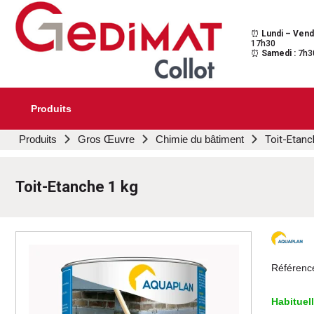
⏰
Lundi – Vend
Gedimat Collot
Au cœur de l'ouvrage
17h30
⏰
Samedi :
7h3
Produits
Aller
Produits
Gros Œuvre
Chimie du bâtiment
Toit-Etanc
au
contenu
principal
Toit-Etanche 1 kg
Référenc
Habituel