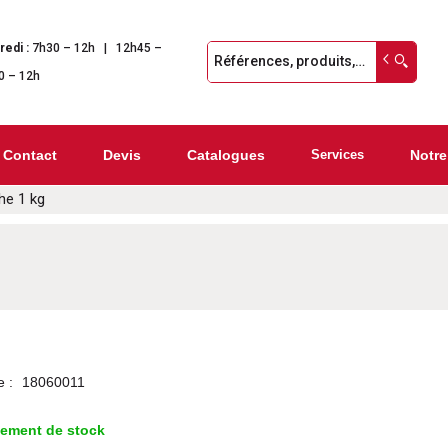
redi :
7h30 – 12h | 12h45 –
0 – 12h
Contact
Devis
Catalogues
Services
Notre
he 1 kg
e :
18060011
lement de stock