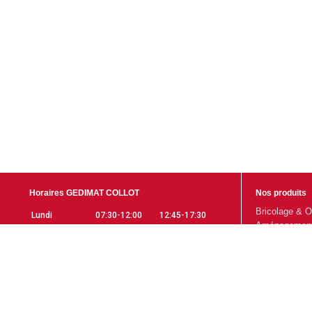
Horaires GEDIMAT COLLOT
Nos produits
Bricolage & O
Lundi
07:30-12:00
12:45-17:30
Aménagement 
Mardi
07:30-12:00
12:45-17:30
Gros Œuvre
Mercredi
07:30-12:00
12:45-17:30
Aménagement 
Jeudi
07:30-12:00
12:45-17:30
Promotions
Vendredi
07:30-12:00
12:45-17:30
Samedi
07:30-12:00