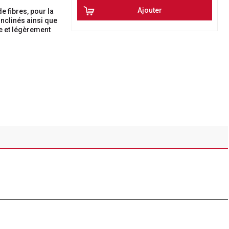
Ajouter
e fibres, pour la
inclinés ainsi que
e et légèrement