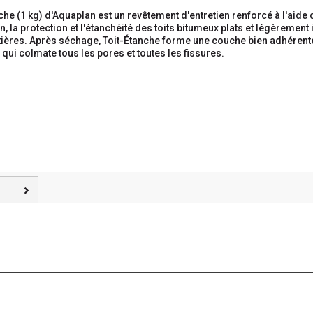
che (1 kg) d'Aquaplan est un revêtement d'entretien renforcé à l'aide d
n, la protection et l'étanchéité des toits bitumeux plats et légèrement 
tières. Après séchage, Toit-Étanche forme une couche bien adhérent
 qui colmate tous les pores et toutes les fissures.