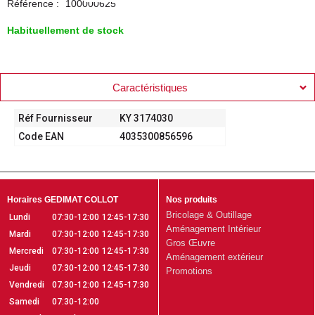
Référence :
100000625
Habituellement de stock
Caractéristiques
Réf Fournisseur
KY 3174030
Code EAN
4035300856596
Horaires GEDIMAT COLLOT
Nos produits
Bricolage & Outillage
Lundi
07:30-12:00
12:45-17:30
Aménagement Intérieur
Mardi
07:30-12:00
12:45-17:30
Gros Œuvre
Mercredi
07:30-12:00
12:45-17:30
Aménagement extérieur
Jeudi
07:30-12:00
12:45-17:30
Promotions
Vendredi
07:30-12:00
12:45-17:30
Samedi
07:30-12:00