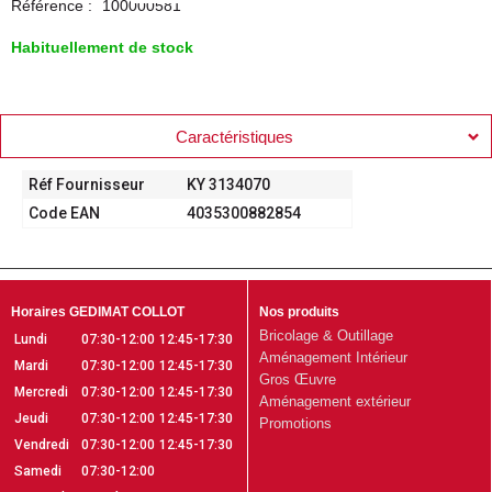
Référence :
100000581
Habituellement de stock
Caractéristiques
Réf Fournisseur
KY 3134070
Code EAN
4035300882854
Horaires GEDIMAT COLLOT
Nos produits
Bricolage & Outillage
Lundi
07:30-12:00
12:45-17:30
Aménagement Intérieur
Mardi
07:30-12:00
12:45-17:30
Gros Œuvre
Mercredi
07:30-12:00
12:45-17:30
Aménagement extérieur
Jeudi
07:30-12:00
12:45-17:30
Promotions
Vendredi
07:30-12:00
12:45-17:30
Samedi
07:30-12:00