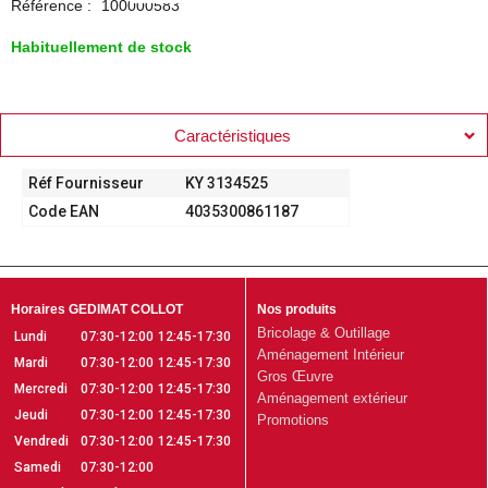
Référence :
100000583
Habituellement de stock
Caractéristiques
Réf Fournisseur
KY 3134525
Code EAN
4035300861187
Horaires GEDIMAT COLLOT
Nos produits
Bricolage & Outillage
Lundi
07:30-12:00
12:45-17:30
Aménagement Intérieur
Mardi
07:30-12:00
12:45-17:30
Gros Œuvre
Mercredi
07:30-12:00
12:45-17:30
Aménagement extérieur
Jeudi
07:30-12:00
12:45-17:30
Promotions
Vendredi
07:30-12:00
12:45-17:30
Samedi
07:30-12:00