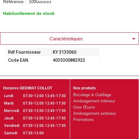
Référence :
100000593
Habituellement de stock
Caractéristiques
Réf Fournisseur
KY 3135060
Code EAN
4035300882922
Horaires GEDIMAT COLLOT
Nos produits
Bricolage & Outillage
Lundi
07:30-12:00
12:45-17:30
Aménagement Intérieur
Mardi
07:30-12:00
12:45-17:30
Gros Œuvre
Mercredi
07:30-12:00
12:45-17:30
Aménagement extérieur
Jeudi
07:30-12:00
12:45-17:30
Promotions
Vendredi
07:30-12:00
12:45-17:30
Samedi
07:30-12:00