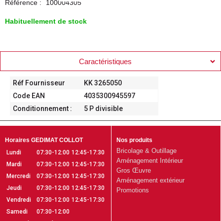
Référence :
100004305
Habituellement de stock
Caractéristiques
Réf Fournisseur
KK 3265050
Code EAN
4035300945597
Conditionnement :
5 P divisible
Horaires GEDIMAT COLLOT
Nos produits
Bricolage & Outillage
Lundi
07:30-12:00
12:45-17:30
Aménagement Intérieur
Mardi
07:30-12:00
12:45-17:30
Gros Œuvre
Mercredi
07:30-12:00
12:45-17:30
Aménagement extérieur
Jeudi
07:30-12:00
12:45-17:30
Promotions
Vendredi
07:30-12:00
12:45-17:30
Samedi
07:30-12:00