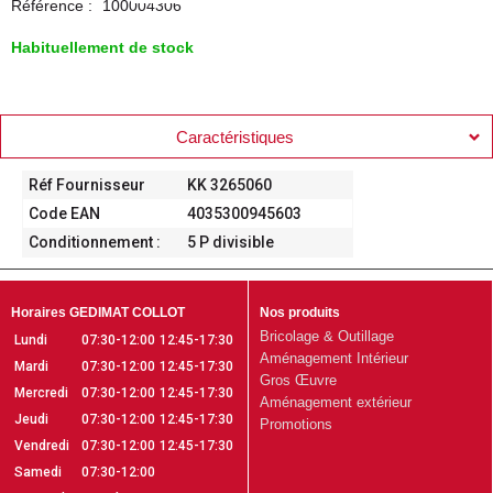
Référence :
100004306
Habituellement de stock
Caractéristiques
Réf Fournisseur
KK 3265060
Code EAN
4035300945603
Conditionnement :
5 P divisible
Horaires GEDIMAT COLLOT
Nos produits
Bricolage & Outillage
Lundi
07:30-12:00
12:45-17:30
Aménagement Intérieur
Mardi
07:30-12:00
12:45-17:30
Gros Œuvre
Mercredi
07:30-12:00
12:45-17:30
Aménagement extérieur
Jeudi
07:30-12:00
12:45-17:30
Promotions
Vendredi
07:30-12:00
12:45-17:30
Samedi
07:30-12:00