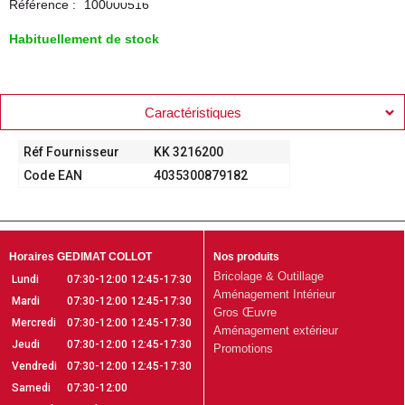
Référence :
100000516
Habituellement de stock
Caractéristiques
Réf Fournisseur
KK 3216200
Code EAN
4035300879182
Horaires GEDIMAT COLLOT
Nos produits
Bricolage & Outillage
Lundi
07:30-12:00
12:45-17:30
Aménagement Intérieur
Mardi
07:30-12:00
12:45-17:30
Gros Œuvre
Mercredi
07:30-12:00
12:45-17:30
Aménagement extérieur
Jeudi
07:30-12:00
12:45-17:30
Promotions
Vendredi
07:30-12:00
12:45-17:30
Samedi
07:30-12:00