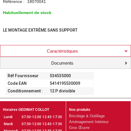
Référence :
18070041
Habituellement de stock
LE MONTAGE EXTRÊME SANS SUPPORT
Caractéristiques
Documents
Réf Fournisseur
534535000
Code EAN
5414195530009
Conditionnement :
12 P divisible
Horaires GEDIMAT COLLOT
Nos produits
Bricolage & Outillage
Lundi
07:30-12:00
12:45-17:30
Aménagement Intérieur
Mardi
07:30-12:00
12:45-17:30
Gros Œuvre