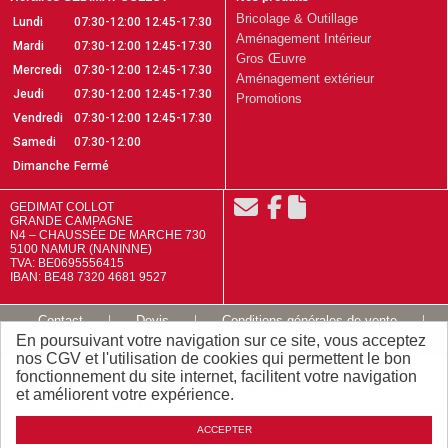
Bricolage & Outillage
Lundi
07:30-12:00
12:45-17:30
Aménagement Intérieur
Mardi
07:30-12:00
12:45-17:30
Gros Œuvre
Mercredi
07:30-12:00
12:45-17:30
Aménagement extérieur
Jeudi
07:30-12:00
12:45-17:30
Promotions
Vendredi
07:30-12:00
12:45-17:30
Samedi
07:30-12:00
Dimanche
Fermé
GEDIMAT COLLOT
GRANDE CAMPAGNE
N4 – CHAUSSÉE DE MARCHE 730
5100 NAMUR (NANINNE)
TVA: BE0695556415
IBAN: BE48 7320 4681 9527
Contact
Devis
Conditions générales de vente
En poursuivant votre navigation sur ce site, vous acceptez
Mentions légales
Plan du site
nos CGV et l'utilisation de cookies qui permettent le bon
fonctionnement du site internet, facilitent votre navigation
Quantité
52
,
93
(P)
et améliorent votre expérience.
TTC / P
€
Ajouter
ACCEPTER