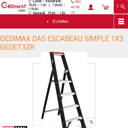
⏰
Lundi – Vendredi :
📞
081
7h30 – 12h | 12h45 –
Gedimat Collot
Au cœur de l'ouvrage
40 80
17h30
70
⏰
Samedi :
7h30 – 12h
Echelles
Aller
GEDIMAX DAS ESCABEAU SIMPLE 1X3
au
contenu
GEDET3ZR
principal